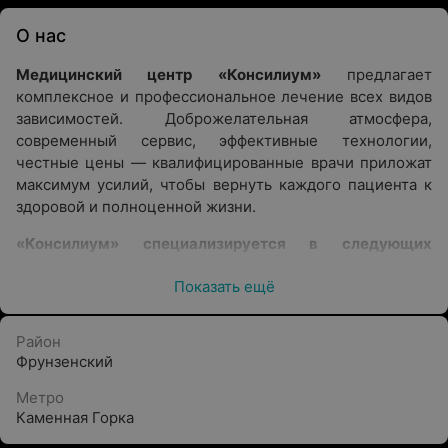
О нас
Медицинский центр «Консилиум»
предлагает
комплексное и профессиональное лечение всех видов
зависимостей. Доброжелательная атмосфера,
современный сервис, эффективные технологии,
честные цены — квалифицированные врачи приложат
максимум усилий, чтобы вернуть каждого пациента к
здоровой и полноценной жизни.
«Консилиум» специализируется в следующих
направлениях
Показать ещё
Лечение зависимостей
Преимущества
Район
Фрунзенский
Ежедневный приём
Метро
Комплексный и персональный подход к каждому
Каменная Горка
пациенту.