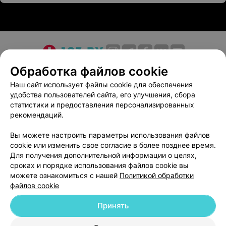
О проекте
Новости проекта
Размещение рекламы
Обработка файлов cookie
Медицинский маркетинг
Публичный договор
Наш сайт использует файлы cookie для обеспечения
удобства пользователей сайта, его улучшения, сбора
Пользовательское соглашение
Способы оплаты
статистики и предоставления персонализированных
Вакансии
Партнеры
рекомендаций.
Написать руководителю 103.by
Вы можете настроить параметры использования файлов
Написать в поддержку
cookie или изменить свое согласие в более позднее время.
Персональные настройки cookie
Для получения дополнительной информации о целях,
сроках и порядке использования файлов cookie вы
Обработка персональных данных
можете ознакомиться с нашей
Политикой обработки
файлов cookie
Принять