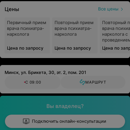
100% анонимность
Цены
Все цены
Доступные цены, скидочные предложения и акции.
Первичный прием
Повторный прием
Повторный 
Обращаем ваше внимание, что обязательна
врача психиатра-
врача психиатра-
врача психиа
консультация специалиста: рекламируемые
нарколога
нарколога
нарколога с
проведение
медицинские услуги могут иметь
краткосрочн
противопоказания и побочные реакции.
Цена по запросу
Цена по запросу
Цена по зап
лечения в
условиях це
Минск, ул. Брикета, 30, эт. 2, пом. 201
С 09:00
МАРШРУТ
Вы владелец?
Подключить онлайн-консультации